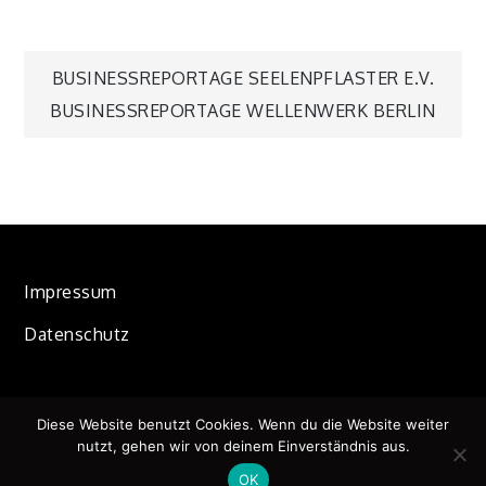
Beitragsnavigation
BUSINESSREPORTAGE SEELENPFLASTER E.V.
BUSINESSREPORTAGE WELLENWERK BERLIN
Impressum
Datenschutz
Diese Website benutzt Cookies. Wenn du die Website weiter
Copyright © 2019 | All Rights Reserved. Fabulist by
Shark
nutzt, gehen wir von deinem Einverständnis aus.
Themes
OK